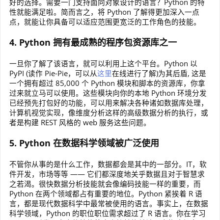
好的选择。需要一门支持面向对象设计的语言？Python 的特
性就能满足啦。简而言之，将 Python 了解得更加深入一点
点，就能让你具备可以适应范围更宽泛的工作角色的技能。
4. Python 拥有最成熟的程序包资源库之一
一旦你了解了该语言，就可以利用上这个平台。Python 以
PyPI (读作 Pie-Pie，可以从
这里
在线进行了解)为其后盾, 这是
一个拥有超过 85,000 个 Python 模块和脚本的资源库，你拿
过来就立马可以使用。这些模块向你的本地 Python 环境分发
已经预先打包好的功能，可以用来解决各种诸如数据库处理，
计算机视觉实现，像维度分析这样的高级数据分析的执行，或
者是构建 REST 风格的 web 服务这些问题。
5. Python 在数据科学领域被广泛使用
不管你从事的是什么工作，数据都会是其中的一部分。IT，软
件开发，市场等等 —— 它们都深度地关乎数据且对于智慧求
之若渴。很快数据分析技能就会像编码技能一样的重要，而
Python 在两个领域都占有重要的地位。Python 紧挨着 R 语
言，都是现代数据科学中最常被使用的语言。事实上，在数据
科学领域，Python 的职位职位需求超过了 R 语言。你在学习