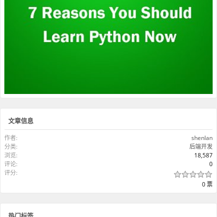
文章信息
作者:
shenlan
分类:
后端开发
浏览:
18,587
评论:
0
评分:
0 票
热门标签