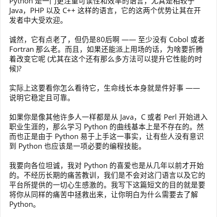
Python 是一门更注重可读性和效率的语言，尤其是相较于
Java，PHP 以及 C++ 这样的语言，它的这两个优势让其在开
发者中大受欢迎。
诚然，它有点老了，但仍是80后啊 —— 至少没有 Cobol 或者
Fortran 那么老。而且，如果还能派上用场的话，为啥要折腾
着改变它呢 (尤其在这个还有那么多方法可以提升它性能的时
候)?
实际上这要看你怎么看待它，生命线长本身就是件好事 ——
说明它稳定且可靠。
如果你是像其他许多人一样都是从 Java，C 或者 Perl 开始进入
职业生涯的，那么学习 Python 的曲线基本上是不存在的。然
而也正是由于 Python 易于上手这一事实，让有些人没有意识
到 Python 也应该是一项必要的编程技能。
我要向各位坦诚，我对 Python 的喜爱也是从几年以前才开始
的。不经历长期的痛苦教训，我们是不会对这门语言以及它的
平台所提供的一切心生感激的。我写下这篇短文的目的就是要
将你从同样的痛苦中拯救出来，让你明白为什么需要去了解
Python。