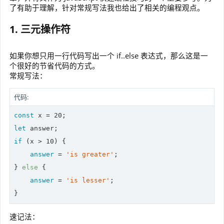
了有助于理解，针对常规写法我也给出了相关的编程观点。
1. 三元操作符
如果你想只用一行代码写出一个 if..else 表达式，那么这是一
个很好的节省代码的方式。
常规写法：
代码:
const
 x = 
20
let
if
 (x > 
10
) {

answer
 = 
'is greater'
;

} 
else
 {

answer
 = 
'is lesser'
;

}
速记法：