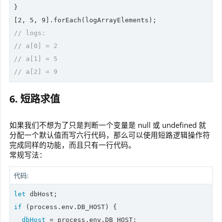
}

[
2
, 
5
, 
9
// logs:
// a[0] = 2
// a[1] = 5
// a[2] = 9
6. 短路求值
如果我们不想为了只是判断一个变量是 null 或 undefined 就
分配一个默认值而写六行代码，那么可以使用短路逻辑操作符
完成同样的功能，而且只有一行代码。
常规写法：
代码:
let
if
 (process.env.DB_HOST) {

dbHost
 = process.env.DB_HOST;
