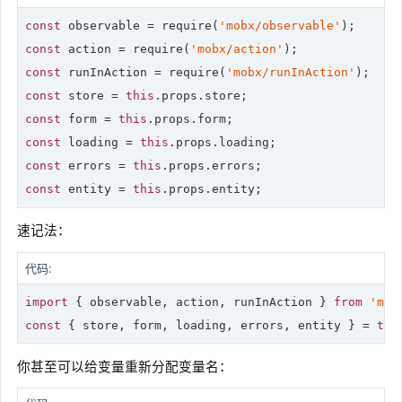
const
 observable = 
require
(
'mobx/observable'
const
 action = 
require
(
'mobx/action'
const
 runInAction = 
require
(
'mobx/runInAction'
const
 store = 
this
const
 form = 
this
const
 loading = 
this
const
 errors = 
this
const
 entity = 
this
.props.entity;
速记法：
代码:
import
 { observable, action, runInAction } 
from
'mob
const
 { store, form, loading, errors, entity } = 
thi
你甚至可以给变量重新分配变量名：