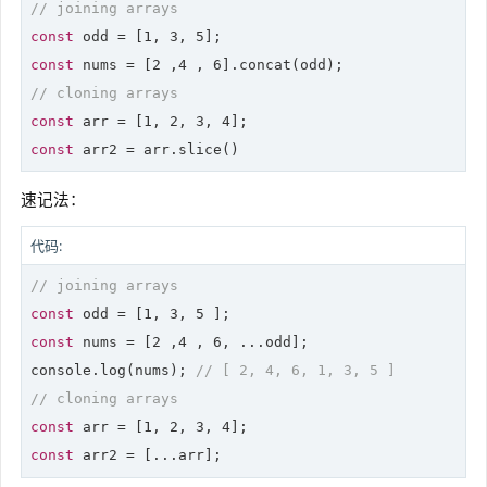
// joining arrays
const
 odd = [
1
, 
3
, 
5
const
 nums = [
2
 ,
4
 , 
6
// cloning arrays
const
 arr = [
1
, 
2
, 
3
, 
4
const
 arr2 = arr.slice()
速记法：
代码:
// joining arrays
const
 odd = [
1
, 
3
, 
5
const
 nums = [
2
 ,
4
 , 
6
, ...odd];

console.
log
(nums); 
// [ 2, 4, 6, 1, 3, 5 ]
// cloning arrays
const
 arr = [
1
, 
2
, 
3
, 
4
const
 arr2 = [...arr];