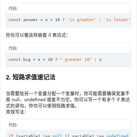
代码:
const
 answer = x > 
10
 ? 
'is greater'
 : 
'is lesser'
;
你也可以像这样嵌套 if 表达式：
代码:
const
 big = x > 
10
 ? 
" greater 10"
 : x
2. 短路求值速记法
当需要给另一个变量分配一个变量时，你可能需要确保变量不
是 null、undefined 或者不为空。你可以写一个有多个 if 表达
式的语句，你也可以使用短路求值。
常规写法：
代码:
if
 (variable1 !== 
null
 || variable1 !== 
undefined
 ||