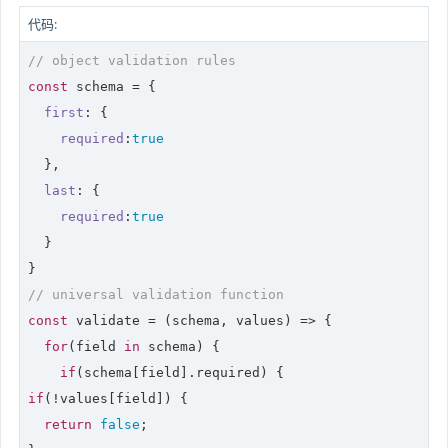
代码:
// object validation rules
const
 schema = {

first
: {

required
:
true
  },

last
: {

required
:
true
  }

// universal validation function
const
 validate = 
(
schema, values
) =>
 {

for
(field 
in
 schema) {

if
if
(!values[field]) {

return
false
;
