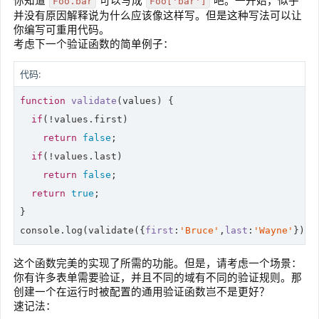
你知道
可以写成
吧。一开始，似乎
Foo.bar
Foo['bar']
并没有原因解释说为什么应该像这样写。但是这种写法可以让
你编写可重用代码。
考虑下一个验证函数的简单例子：
代码:
function
validate
(
values
) 
{

if
(!values.first)

return
false
;

if
(!values.last)

return
false
;

return
true
;

console
.log(validate({
first
:
'Bruce'
,
last
:
'Wayne'
}));
这个函数完美的实现了所需的功能。但是，请考虑一个场景：
你有许多表单需要验证，并且不同的域有不同的验证规则。那
创建一个在运行时被配置的通用验证函数岂不是更好？
速记法：