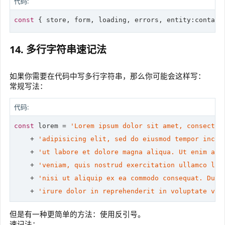
代码:
const
 { store, form, loading, errors, entity:contact
14. 多行字符串速记法
如果你需要在代码中写多行字符串，那么你可能会这样写：
常规写法：
代码:
const
 lorem = 
'Lorem ipsum dolor sit amet, consectet
    + 
'adipisicing elit, sed do eiusmod tempor incid
    + 
'ut labore et dolore magna aliqua. Ut enim ad 
    + 
'veniam, quis nostrud exercitation ullamco lab
    + 
'nisi ut aliquip ex ea commodo consequat. Duis
    + 
'irure dolor in reprehenderit in voluptate vel
但是有一种更简单的方法：使用反引号。
速记法：