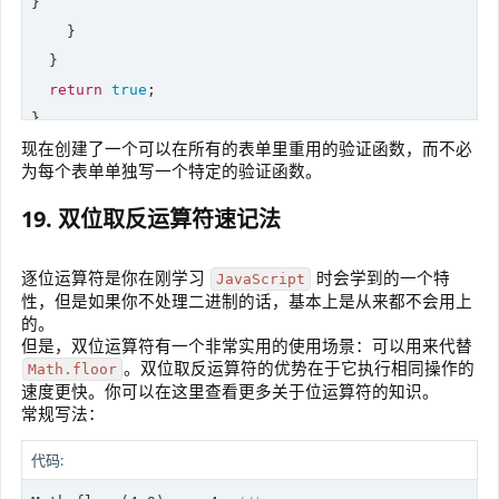
}

    }

  }

return
true
;

现在创建了一个可以在所有的表单里重用的验证函数，而不必
console
.log(validate(schema, {
first
:
'Bruce'
})); 
// f
为每个表单单独写一个特定的验证函数。
console
.log(validate(schema, {
first
:
'Bruce'
,
last
:
'Wa
19. 双位取反运算符速记法
逐位运算符是你在刚学习
时会学到的一个特
JavaScript
性，但是如果你不处理二进制的话，基本上是从来都不会用上
的。
但是，双位运算符有一个非常实用的使用场景：可以用来代替
。双位取反运算符的优势在于它执行相同操作的
Math.floor
速度更快。你可以在这里查看更多关于位运算符的知识。
常规写法：
代码: