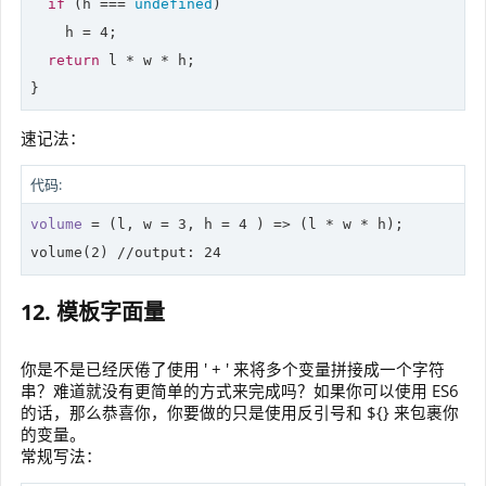
if
 (h === 
undefined
)

    h = 
4
;

return
 l * w * h;

}
速记法：
代码:
volume
 = 
(l, w = 
3
, h = 
4
 )
 =>
 (l * w * h);

volume(
2
) 
//
output: 
24
12. 模板字面量
你是不是已经厌倦了使用 ' + ' 来将多个变量拼接成一个字符
串？难道就没有更简单的方式来完成吗？如果你可以使用 ES6
的话，那么恭喜你，你要做的只是使用反引号和 ${} 来包裹你
的变量。
常规写法：