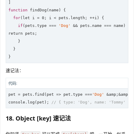
function
 findDog(name) {

for
(
let
 i = 0; i < pets.length; ++i) {

if
(pets.type === 
'Dog'
return
 pets;

    }

  }

}
速记法：
代码:
pet = pets.find(
pet
 =>
 pet.type ===
'Dog'
 &amp;&amp; 
console
.log(pet); 
// { type: 'Dog', name: 'Tommy' }
18. Object [key] 速记法