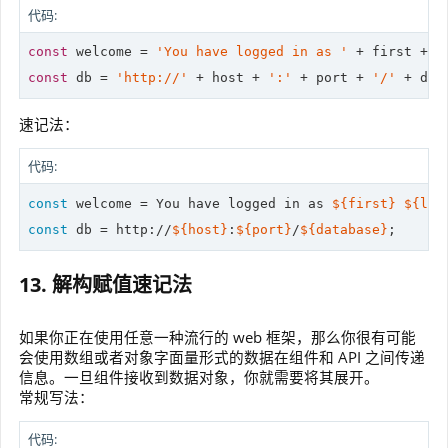
代码:
const
 welcome = 
'You have logged in as '
 + first + 
'
const
 db = 
'http://'
 + host + 
':'
 + port + 
'/'
 + dat
速记法：
代码:
const
 welcome = You have logged in as 
${first}
${las
const
 db = http://
${host}
:
${port}
/
${database}
;
13. 解构赋值速记法
如果你正在使用任意一种流行的 web 框架，那么你很有可能
会使用数组或者对象字面量形式的数据在组件和 API 之间传递
信息。一旦组件接收到数据对象，你就需要将其展开。
常规写法：
代码: