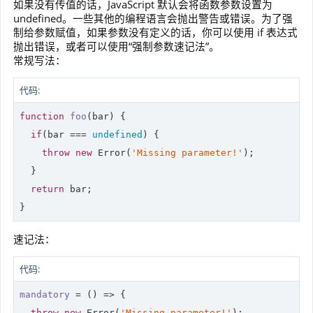
如果没有传值的话，JavaScript 默认会将函数参数设置为
undefined。一些其他的编程语言会抛出警告或错误。为了强
制给参数赋值，如果参数没有定义的话，你可以使用 if 表达式
抛出错误，或者可以使用“强制参数速记法”。
常规写法：
代码:
function
foo
(
bar
) 
{

if
(bar === 
undefined
) {

throw
new
Error
(
'Missing parameter!'
);

  }

return
 bar;

}
速记法：
代码:
mandatory
 = 
()
 =>
 {

throw
new
 Error(
'Missing parameter!'
);
