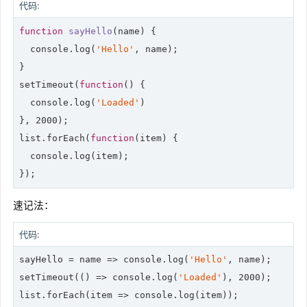
代码:
function
sayHello
(
name
) 
{

console
.log(
'Hello'
, name);

}

setTimeout(
function
(
) 
{

console
.log(
'Loaded'
)

}, 
2000
);

list.forEach(
function
(
item
) 
{

console
.log(item);

});
速记法：
代码:
sayHello = 
name
 =>
console
.log(
'Hello'
, name);

setTimeout(
()
 =>
console
.log(
'Loaded'
), 
2000
);

list.forEach(
item
 =>
console
.log(item));