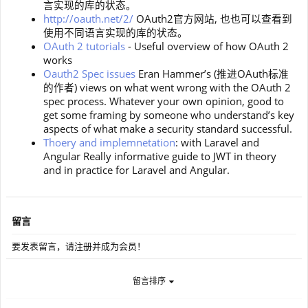
言实现的库的状态。
http://oauth.net/2/
OAuth2官方网站, 也也可以查看到
使用不同语言实现的库的状态。
OAuth 2 tutorials
- Useful overview of how OAuth 2
works
Oauth2 Spec issues
Eran Hammer’s (推进OAuth标准
的作者) views on what went wrong with the OAuth 2
spec process. Whatever your own opinion, good to
get some framing by someone who understand’s key
aspects of what make a security standard successful.
Thoery and implemnetation
: with Laravel and
Angular Really informative guide to JWT in theory
and in practice for Laravel and Angular.
留言
要发表留言，请注册并成为会员！
留言排序