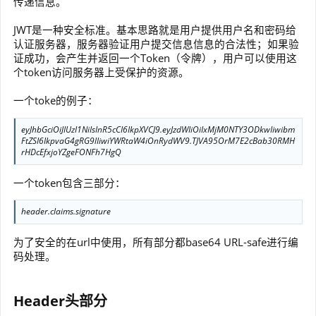
传递信息。
JWT是一种安全标准。基本思路就是用户提供用户名和密码给
认证服务器，服务器验证用户提交信息信息的合法性；如果验
证成功，会产生并返回一个Token（令牌），用户可以使用这
个token访问服务器上受保护的资源。
一个toke的例子：
eyJhbGciOiJIUzI1NiIsInR5cCI6IkpXVCJ9.eyJzdWIiOiIxMjM0NTY3ODkwIiwibm
FtZSI6IkpvaG4gRG9lIiwiYWRtaW4iOnRydWV9.TJVA95OrM7E2cBab30RMH
rHDcEfxjoYZgeFONFh7HgQ
一个token包含三部分：
header.claims.signature
为了安全的在url中使用，所有部分都base64 URL-safe进行编
码处理。
Header头部分