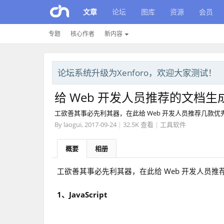
文章
论坛
图库
资源
会员
专题
核心作者
新内容
论坛系统升级为Xenforo，欢迎大家测试！
给 Web 开发人员推荐的文档生
工欲善其事必先利其器，在此给 Web 开发人员推荐几款
By
laogui
,
2017-09-24
|
32.5K 查看
|
工具软件
概要
相册
工欲善其事必先利其器，在此给 Web 开发人员
1、JavaScript