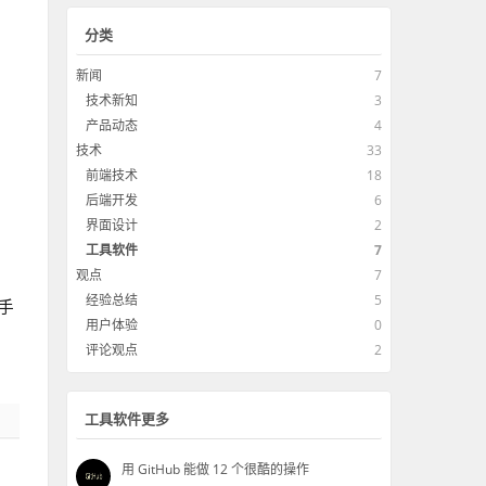
分类
新闻
7
技术新知
3
产品动态
4
技术
33
前端技术
18
后端开发
6
界面设计
2
工具软件
7
观点
7
经验总结
5
户手
用户体验
0
评论观点
2
工具软件更多
用 GitHub 能做 12 个很酷的操作