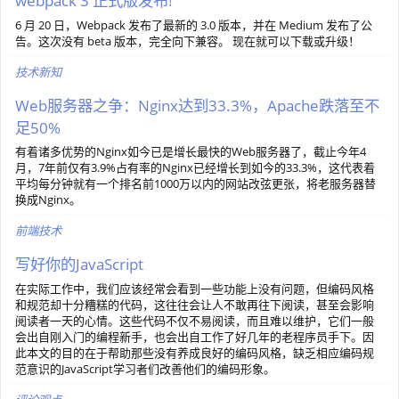
webpack 3 正式版发布!
6 月 20 日，Webpack 发布了最新的 3.0 版本，并在 Medium 发布了公
告。这次没有 beta 版本，完全向下兼容。 现在就可以下载或升级！
技术新知
Web服务器之争：Nginx达到33.3%，Apache跌落至不
足50%
有着诸多优势的Nginx如今已是增长最快的Web服务器了，截止今年4
月，7年前仅有3.9%占有率的Nginx已经增长到如今的33.3%，这代表着
平均每分钟就有一个排名前1000万以内的网站改弦更张，将老服务器替
换成Nginx。
前端技术
写好你的JavaScript
在实际工作中，我们应该经常会看到一些功能上没有问题，但编码风格
和规范却十分糟糕的代码，这往往会让人不敢再往下阅读，甚至会影响
阅读者一天的心情。这些代码不仅不易阅读，而且难以维护，它们一般
会出自刚入门的编程新手，也会出自工作了好几年的老程序员手下。因
此本文的目的在于帮助那些没有养成良好的编码风格，缺乏相应编码规
范意识的JavaScript学习者们改善他们的编码形象。