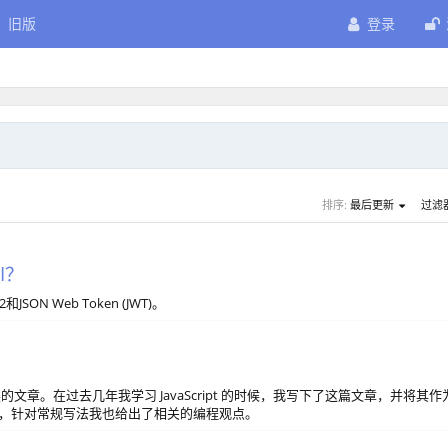
旧版
登录
排序:
最后更新
过滤
I？
N Web Token (JWT)。
必读的文章。在过去几年我学习 JavaScript 的时候，我写下了这篇文章，并将其作
于理解，针对常规写法我也给出了相关的编程观点。