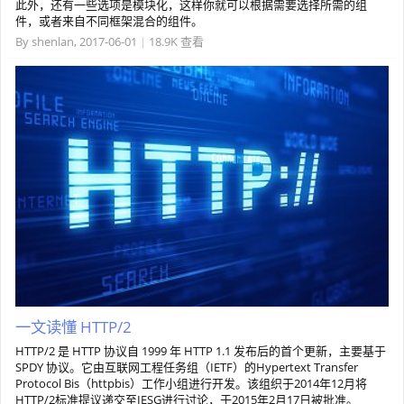
此外，还有一些选项是模块化，这样你就可以根据需要选择所需的组
件，或者来自不同框架混合的组件。
By
shenlan
,
2017-06-01
|
18.9K 查看
一文读懂 HTTP/2
HTTP/2 是 HTTP 协议自 1999 年 HTTP 1.1 发布后的首个更新，主要基于
SPDY 协议。它由互联网工程任务组（IETF）的Hypertext Transfer
Protocol Bis（httpbis）工作小组进行开发。该组织于2014年12月将
HTTP/2标准提议递交至IESG进行讨论，于2015年2月17日被批准。