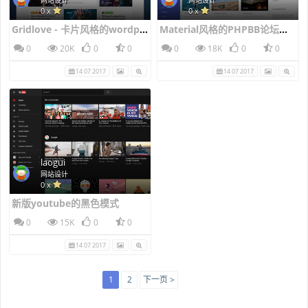
0 x
0 x
Gridlove - 卡片风格的wordpress新闻主题风格
Material风格的PHPBB论坛风格
0
20K
0
0
0
18K
0
0
14 07 2017
14 07 2017
laogui
网站设计
0 x
新版youtube的黑色模式
0
15K
0
0
14 07 2017
1
2
下一页 >