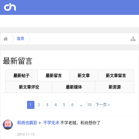
会员
最新留言
最新帖子
最新留言
新文章
新文章留言
新文章评论
最新媒体
新资源
1
2
3
4
5
6
→
10
下一页 >
和尚也疯狂
►
不学无术
不学老贼，和尚想你了
2019-11-15