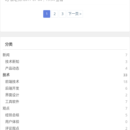
1
2
3
下一页 >
分类
新闻
7
技术新知
3
产品动态
4
技术
33
前端技术
18
后端开发
6
界面设计
2
工具软件
7
观点
7
经验总结
5
用户体验
0
评论观点
2