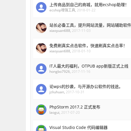
上传商品到自己的商城，就用ecshop助理！
ecshop增强工具
,
2018-01-22
站长必备工具，提升网站流量，网站辅助软
xiaoyuan688
,
2017-11-03
免费刷真实点击软件，快速刷真实点击率！
xiaoyuan688
,
2018-01-10
IT人最大的福利，OTPUB app新版正式上线
hongbo7926
,
2017-11-16
论wps的抄袭，与开源办公软件的钱途。
jzliuhuan
,
2017-10-31
PhpStorm 2017.2 正式发布
laogui
,
2017-07-20
Visual Studio Code 代码编辑器