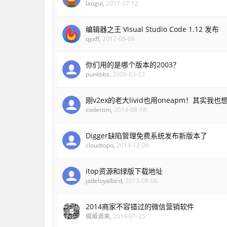
laogui
,
2017-07-12
编辑器之王 Visual Studio Code 1.12 发布
qyxff
,
2017-05-08
你们用的是哪个版本的2003？
punkbbs
,
2006-03-22
刚v2ex的老大livid也用oneapm！其实我
codertim
,
2014-08-18
Digger缺陷管理免费系统发布新版本了
cloudtopo
,
2013-12-06
itop资源和绿版下载地址
jadeloyalbird
,
2013-08-06
2014商家不容错过的微信营销软件
威威道来
,
2014-01-25