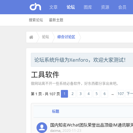
文章
论坛
图库
资源
会员
搜索论坛
最新主题
论坛
综合讨论区
论坛系统升级为Xenforo，欢迎大家测试！
工具软件
做网站离不开一些系统必备软件，好东西都分享出来吧。
1
2
3
4
5
6
→
107
下一
第 1 页 - 共 107 页
标题
国内知名Wchat团队荣誉出品顶级IM通讯聊
daima
,
2020-11-23