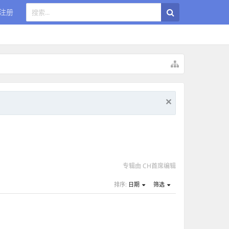
注册
专辑由 CH首席编辑
排序:
日期
筛选