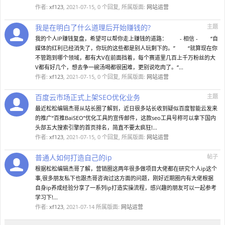
作者:
xf123
,
2021-07-15
, 0 个回复, 所属版面:
网站运营
我是在明白了什么道理后开始赚钱的?
主题
我的个人IP赚钱复盘，希望可以帮你走上赚钱的道路： - 相信 - “自
媒体的红利已经消失了，你玩的这些都是别人玩剩下的。” “就算现在你
不管跑到哪个领域，都有大V在前面挡着，每个赛道里几百上千万粉丝的大
V都有好几个，想去争一碗汤喝都很困难，更别说吃肉了。“...
作者:
xf123
,
2021-07-15
, 0 个回复, 所属版面:
网站运营
百度云市场正式上架SEO优化业务
主题
最近松松编辑杰哥从站长圈了解到，近日很多站长收到疑似百度智能云发来
的推广“百推BaiSEO”优化工具的宣传邮件，这款seo工具号称可以拿下国内
头部五大搜索引擎的首页排名，简直不要太疯狂!...
作者:
xf123
,
2021-07-15
, 0 个回复, 所属版面:
网站运营
普通人如何打造自己的ip
帖子
根据松松编辑杰哥了解，营销圈这两年很多做项目大佬都在研究个人ip这个
事,很多朋友私下也跟杰哥咨询过这方面的问题，刚好近期圈内有大佬根据
自身ip养成经验分享了一系列ip打造实操流程，感兴趣的朋友可以一起参考
学习下!...
作者:
xf123
,
2021-07-14
所属版面:
网站运营