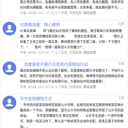
展示得还算可以，有最新课程推荐，有小项目推荐，有成交截图，有和学员
的问题沟通截图，有系统平台搭建截图等。大体来看，朋友圈问题不大。...
作者:
xf123
,
2021-07-19
, 0 个回复, 所属版面:
网站运营
付费做流量：用心做转
主题
01真实故事 阿飞最近似乎找到了赚钱的捷径，做互联网几年来跌跌撞
撞，第一次感觉赚钱真没那么难。 他发红包来道喜，说： “很久之
前看了王叔之前的一篇文章，瞬间感觉打通了任督二脉，认知一下子提升
了。” 我问：“是哪一篇有这么大的魔力?”...
作者:
xf123
,
2021-07-17
, 0 个回复, 所属版面:
网站运营
百度搜索开展打击低质内容网站行动
主题
最近松松编辑杰哥从站长圈了解到，百度搜索近期又开始整活了，不知什么
情况，突然开始针对内容低质，包含色情低俗、赌博等内容的违规网站开始
降权和回收百度站长平台权限行动，大量网站中招流量暴跌!...
作者:
xf123
,
2021-07-16
, 0 个回复, 所属版面:
网站运营
写作变现赚钱方式
主题
写作的内容变现很明显就是公众号啊，这是目前来说互联网领域变现单价
最高的一个平台。毋庸置疑，因为公众号的特殊运营模式早就了公众号的高
收益。 写作变现赚钱方式 移动互联网 公众号生态是一个闭环的模
式，就是一但关注你了，那么这个粉丝就完全由你支配。是真正属于你的粉
丝。...