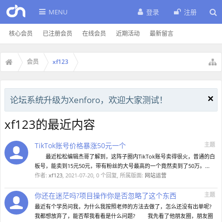
MENU
登录
注册
核心会员
已注册会员
在线会员
近期活动
最新留言
会员
xf123
论坛系统升级为Xenforo，欢迎大家测试！
xf123的最近内容
TikTok账号价格暴涨50元一个
主题
最近松松编辑杰哥了解到，这阵子圈内TikTok账号卖得很火，普通的白
板号，能卖到15元50元，带有粉丝的大号最高的一个竟然卖到了50万。...
作者:
xf123
,
2021-07-20
, 0 个回复, 所属版面:
网站运营
你还在迷茫吗?项目操作你是否忽略了这个东西
主题
最近有个学员问我，为什么我按照老师的方法去做了，怎么还没有出单呢?
我都想放弃了，能否帮我看看是什么问题? 我先看了他朋友圈，朋友圈