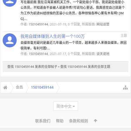
写在最前面 我在沿海某城机关工作，一个副处级小干部。我说副处级是小
公务员，不知道会不会被人说是作秀?可说句心里话，我真感觉自己就是个
为工作为前途纠结烦恼的苦逼小公务员，各种烦恼各种心累有木有啊! [IM
G]...
作者:
15010459144
,
2021-07-19
, 0 个回复, 所属版面:
网站运营
我用自媒体赚到人生的第一个100万
主题
自媒体毫无疑问是最近几年最火的一个项目，越来越多人来做自媒体，原因
很简单，有利可图!...
作者:
15010459144
,
2021-07-17
, 0 个回复, 所属版面:
谈天说地
查找 15010459144 发表的全部帖子
查找 15010459144 发表的全部主题
会员
15010459144
简体中文
联系我们
帮助
条款和规则