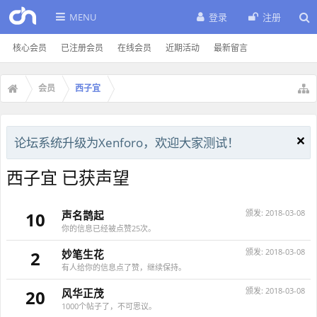
MENU
登录
注册
核心会员
已注册会员
在线会员
近期活动
最新留言
会员
西子宜
论坛系统升级为Xenforo，欢迎大家测试！
西子宜 已获声望
颁发:
2018-03-08
10
声名鹊起
你的信息已经被点赞25次。
颁发:
2018-03-08
2
妙笔生花
有人给你的信息点了赞，继续保持。
颁发:
2018-03-08
20
风华正茂
1000个帖子了，不可思议。