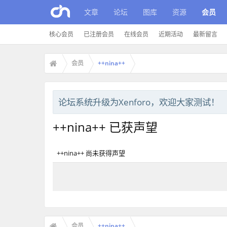
文章
论坛
图库
资源
会员
核心会员
已注册会员
在线会员
近期活动
最新留言
会员
++nina++
论坛系统升级为Xenforo，欢迎大家测试！
++nina++ 已获声望
++nina++ 尚未获得声望
会员
++nina++