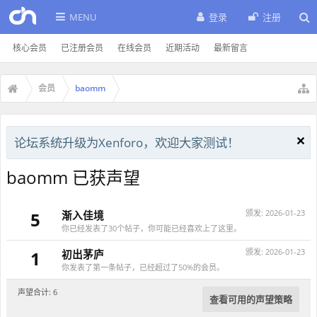
MENU
登录
注册
核心会员
已注册会员
在线会员
近期活动
最新留言
会员
baomm
论坛系统升级为Xenforo，欢迎大家测试！
baomm 已获声望
颁发:
2026-01-23
5
渐入佳境
你已经发表了30个帖子，你可能已经喜欢上了这里。
颁发:
2026-01-23
1
初出茅庐
你发表了第一条帖子，已经超过了50%的会员。
声望合计: 6
查看可用的声望策略