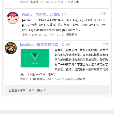
发表者:
小栗儿
,
2017-09-30
在分类中:
前端技术
Flatify - 响应式后台模板
3.1
资源
[ATTACH] 一个响应式的后台模板，基于 AngularJS 1.6 和 Bootstra
p 3.3。包含 Sass CSS 源码。官方售价15美元。 功能 Sass CSS Pow
erful Layouts Responsive Design Built with...
发布人:
shenlan
,
2017-07-12
分类:
模板素材
JavaScript框架选择指南（初级）
文章
当我们开始为项目寻找框架的时候，会发现
如今的框架遍地都是。本文能够指导大家如
何在前端找到适合自己的前端框架。我们选
择了一些框架并在下面会介绍每个框架的基
本原理，语法，当然还有一些有用的学习资
源。 什么是JavaScript框架？...
发表者:
CH首席编辑
,
2017-05-16
在分类中:
前端技术
当前显示结果 1 到 3 ，共有 3