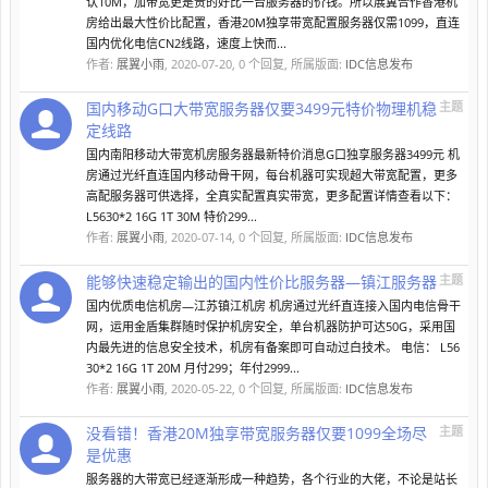
认10M，加带宽更是贵的好比一台服务器的价钱。所以展翼合作香港机
房给出最大性价比配置，香港20M独享带宽配置服务器仅需1099，直连
国内优化电信CN2线路，速度上快而...
作者:
展翼小雨
,
2020-07-20
, 0 个回复, 所属版面:
IDC信息发布
国内移动G口大带宽服务器仅要3499元特价物理机稳
主题
定线路
国内南阳移动大带宽机房服务器最新特价消息G口独享服务器3499元 机
房通过光纤直连国内移动骨干网，每台机器可实现超大带宽配置，更多
高配服务器可供选择，全真实配置真实带宽，更多配置详情查看以下：
L5630*2 16G 1T 30M 特价299...
作者:
展翼小雨
,
2020-07-14
, 0 个回复, 所属版面:
IDC信息发布
能够快速稳定输出的国内性价比服务器—镇江服务器
主题
国内优质电信机房—江苏镇江机房 机房通过光纤直连接入国内电信骨干
网，运用金盾集群随时保护机房安全，单台机器防护可达50G，采用国
内最先进的信息安全技术，机房有备案即可自动过白技术。 电信： L56
30*2 16G 1T 20M 月付299；年付2999...
作者:
展翼小雨
,
2020-05-22
, 0 个回复, 所属版面:
IDC信息发布
没看错！香港20M独享带宽服务器仅要1099全场尽
主题
是优惠
服务器的大带宽已经逐渐形成一种趋势，各个行业的大佬，不论是站长