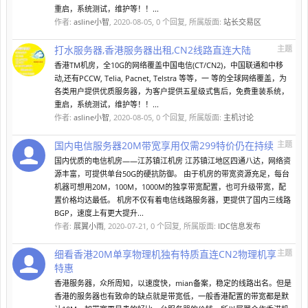
重启，系统测试，维护等！！...
作者:
asline小智
,
2020-08-05
, 0 个回复, 所属版面:
站长交易区
打水服务器,香港服务器出租,CN2线路直连大陆
主题
香港TM机房，全10G的网络覆盖中国电信(CT/CN2)，中国联通和中移
动,还有PCCW, Telia, Pacnet, Telstra 等等，一 等的全球网络覆盖，为
各类用户提供优质服务器，为客户提供五星级式售后，免费重装系统，
重启，系统测试，维护等！！...
作者:
asline小智
,
2020-08-05
, 0 个回复, 所属版面:
主机讨论
国内电信服务器20M带宽享用仅需299特价仍在持续
主题
国内优质的电信机房——江苏镇江机房 江苏镇江地区四通八达，网络资
源丰富，可提供单台50G的硬抗防御。 由于机房的带宽资源充足，每台
机器可想用20M，100M，1000M的独享带宽配置，也可升级带宽，配
置价格均达最低。 机房不仅有着电信线路服务器，更提供了国内三线路
BGP，速度上有更大提升...
作者:
展翼小雨
,
2020-07-21
, 0 个回复, 所属版面:
IDC信息发布
细看香港20M单享物理机独有特质直连CN2物理机享
主题
特惠
香港服务器，众所周知，以速度快，mian备案，稳定的线路出名。但是
香港的服务器也有致命的缺点就是带宽低，一般香港配置的带宽都是默