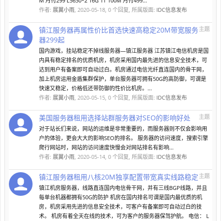
M 月付299 L5630*2 16G 1T 100M 月付499...
作者:
展翼小雨
,
2020-05-18
, 0 个回复, 所属版面:
IDC信息发布
镇江服务器再属性价比首选快速高稳定20M带宽服务
主题
器299起
国内游戏，挂站稳定不掉线服务器—镇江服务器 江苏镇江电信机房是国
内具有稳定排名的优质机房，机房采用国内最先进的信息安全技术，可
达到用户有备案即可自动过白。机房通过电信光纤直连国内的骨干网，
加上机房运用金盾集群保护，单台服务器可拥有50G的高防御，可谓是
快速又稳定，价格低还带防御的性价比机房。...
作者:
展翼小雨
,
2020-05-15
, 0 个回复, 所属版面:
IDC信息发布
美国服务器租用选择站群服务器对SEO的影响好处
主题
对于站长们来说，网站的运维是非常重要的，而服务器则不仅会影响用
户的体验，更会大大的影响SEO的排名。 服务器的访问速度，搜索引擎
爬行网站时，网站的访问速度快慢会对网站排名有影响...
作者:
展翼小雨
,
2020-05-14
, 0 个回复, 所属版面:
IDC信息发布
镇江服务器租用八核20M独享配置带宽真实线路稳定
主题
镇江机房服务器，线路直连国内电信骨干网，并有三线BGP线路，并且
每单台机器都拥有50G的防护 机房在国内排名可谓是国内最优质的机
房，机房采用先进的信息安全技术，可客户有备案即可自动过白的技
术。 机房有着全天在线的技术，可为客户的服务器保驾护航。 电信： L