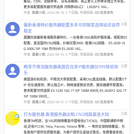
集站，CDN，流媒体等。 没有高峰期，真正意义上的单享独立大带宽，
更多高配置服务器可供选择 河南移动G口： L5630*2 16G...
作者:
展翼小雨
,
2020-08-18
, 0 个回复, 所属版面:
IDC信息发布
最新香港特价服务器配置多多可供随意选择延迟自然
主题
稳定
展翼科技最新香港服务器特价，一台香港100G高防护服务器，搭配双E5
配置，直连国内CN2线路，价格仅需3000. 香港CN2线路： E5-2630 16
G 500G 5IP 10M 月付699 E5-2630 16G...
作者:
展翼小雨
,
2020-08-10
, 0 个回复, 所属版面:
IDC信息发布
畅享不限流服务器美国百兆多IP服务器仅999体验快
主题
乐
美国洛杉矶机房，不限流大带宽配置，采用CN2直连线路，默认配置5个
IP 优化速度快，默认独立IP，网络速度稳定优质，服务器硬件配置高，
更多配置可供选择 E3-1230 16G 1T 5IP 100M 899元 E5-2630*2 32G 1T
5IP 100M 999元...
作者:
展翼小雨
,
2020-08-07
, 0 个回复, 所属版面:
IDC信息发布
打水服务器,香港服务器出租,CN2线路直连大陆
主题
香港TM机房，全10G的网络覆盖中国电信(CT/CN2)，中国联通和中移
动,还有PCCW, Telia, Pacnet, Telstra 等等，一 等的全球网络覆盖，为
各类用户提供优质服务器，为客户提供五星级式售后，免费重装系统，