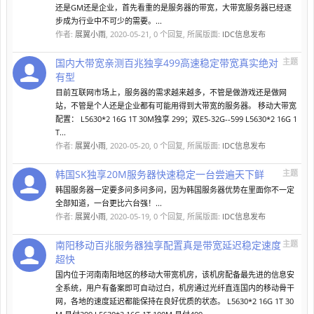
还是GM还是企业，首先看重的是服务器的带宽，大带宽服务器已经逐
步成为行业中不可少的需要。...
作者:
展翼小雨
,
2020-05-21
, 0 个回复, 所属版面:
IDC信息发布
国内大带宽亲测百兆独享499高速稳定带宽真实绝对
主题
有型
目前互联网市场上，服务器的需求越来越多，不管是做游戏还是做网
站，不管是个人还是企业都有可能用得到大带宽的服务器。 移动大带宽
配置： L5630*2 16G 1T 30M独享 299；双E5-32G--599 L5630*2 16G 1
T...
作者:
展翼小雨
,
2020-05-20
, 0 个回复, 所属版面:
IDC信息发布
韩国SK独享20M服务器快速稳定一台尝遍天下鲜
主题
韩国服务器一定要多问多问多问，因为韩国服务器优势在里面你不一定
全部知道，一台更比六台强！...
作者:
展翼小雨
,
2020-05-19
, 0 个回复, 所属版面:
IDC信息发布
南阳移动百兆服务器独享配置真是带宽延迟稳定速度
主题
超快
国内位于河南南阳地区的移动大带宽机房，该机房配备最先进的信息安
全系统，用户有备案即可自动过白，机房通过光纤直连国内的移动骨干
网，各地的速度延迟都能保持在良好优质的状态。 L5630*2 16G 1T 30