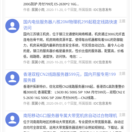
200G防护 月付799元 E5-2630*2 16G...
作者:
展翼小雨
,
2020-11-20
, 0 个回复, 所属版面:
IDC信息发布
国内电信服务器八核20M物理机299起稳定线路快速
主题
访问
国内江苏镇江机房，位于镇江交通便利网络畅通，机房通过300G光纤直
连电信骨干网，机房网络资源丰富，使得每台机器都有着50G的防御能
力，机房采用国内最新的信息安全系统，可实现自动过白。最令人心动
的是，镇江的服务器价格是最亲民，性价比值的服务器，配置高，价格
低，线路稳，速度快，访问快。 电信：...
作者:
展翼小雨
,
2020-10-20
, 0 个回复, 所属版面:
IDC信息发布
香港双程CN2线路服务器599元，国内开服专用199
主题
服务器
香港开拓新特价，优化双程CN2线路服务器599起，香港百G高防重整价
格3000元 香港配置： L5630 8G 500G 5IP 10M 月付599元---双程CN2 E
5-2630 16G 500G 5IP 20M 月付699元---CN2线路...
作者:
展翼小雨
,
2020-09-01
, 0 个回复, 所属版面:
IDC信息发布
南阳移动G口服务器专属大带宽机房自动过白物理机
主题
位于河南南阳地区的移动大带宽机房，专业提供大带宽服务器，自动过
白均可全部实现，运用大带宽服务器适用行业例如视频站，下载站，采