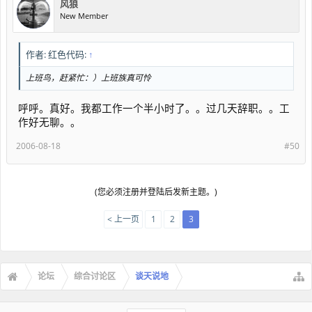
风狼
New Member
作者: 红色代码:
↑
上班鸟，赶紧忙：）上班族真可怜
呼呼。真好。我都工作一个半小时了。。过几天辞职。。工
作好无聊。。
2006-08-18
#50
(您必须注册并登陆后发新主题。)
< 上一页
1
2
3
论坛
综合讨论区
谈天说地