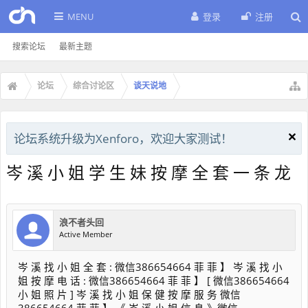
MENU
登录
注册
搜索论坛
最新主题
论坛
综合讨论区
谈天说地
论坛系统升级为Xenforo，欢迎大家测试！
岑 溪 小 姐 学 生 妹 按 摩 全 套 一 条 龙
浪不者头回
Active Member
岑 溪 找 小 姐 全 套 : 微信386654664 菲 菲 】 岑 溪 找 小
姐 按 摩 电 话 : 微信386654664 菲 菲 】 [ 微信386654664
小 姐 照 片 ] 岑 溪 找 小 姐 保 健 按 摩 服 务 微信