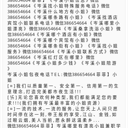
386654664 菲 菲 】 《 岑 溪 小 姐 信 息 》微信
386654664 《 岑 溪 找 小 姐 特 殊 服 务 电 话 》微信
386654664 《 岑 溪 什 么 地 方 有 小 姐 》 微信
386654664 《 岑 溪 哪 条 路 有 小 姐 》 《 岑 溪 找 酒 店
宾 馆 小 姐 联 系 电 话 》微信386654664 《 岑 溪 哪 里 小
姐 漂 亮 》 微信386654664 《 岑 溪 桑 拿 洗 浴 小 姐 》 微
信386654664《 岑 溪 哪 个 酒 店 有 小 姐 》微信
386654664 《 岑 溪 哪 个 宾 馆 有 小 姐 》 微信
386654664 《 岑 溪 哪 条 街 有 小 姐 》 《 岑 溪 找 小 姐
服 务 》微信386654664 《 岑 溪 小 姐 联 系 方 式 》 微信
386654664 《 岑 溪 红 灯 区 在 哪 里 》 微信
386654664《 岑 溪 小 姐 多 少 钱 》 《 岑 溪 小 姐 陪 游
》
岑 溪 小 姐 包 夜 电 话 T E L : 微信386654664 菲 菲 】 小
姐
[ ¤ ] 我 们 以 质 量 第 一 、 安 全 第 一 、 信 用 第 一 的 生
意 理 念 , 打 造 完 美 都 市 夜 生 活 ! ! !
[ 卐 ] 无 论 您 喜 欢 何 种 类 型 , 我 们 都 能 满 足 您 的 要
求 ! ! ! ( 我 们 拥 有 岑 溪 最 丰 富 的 小 姐 资 源 ）
[ ¤ ] 一 流 的 技 术 , 一 流 的 服 务 , 让 您 天 上 人 间 只 愿
时 间 停 在 这 一 刻 , 帝 王 般 的 享 受 , 江 山 、 金 钱 , 如
过 眼 云 烟 , 美 人 当 前 , 愿 永 醉 这 温 柔 乡 . . .
微信386654664 菲 菲 】 岑 溪 哪 里 有 漂 亮 小 姐 兼 职 学