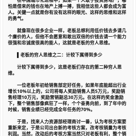
在中国城市化进程中，如果一个人敢于投资房地产，哪
怕是借来的钱也在地产上搏一搏，我相信这些人都会成为富
人。关键一点就是你有没有这样的眼光、这样的思维和这样
的勇气。
就像现在很多企业一样，老板总想利用低价钱去多请几
个廉价的人，但他不会愿意和敢出双倍的价钱去请一个能力
很强和忠诚度很高的能人，这就是老板的穷人思维。
▌老板的穷人思维之二：计较下属得到多少
计较下属得到多少，这是老板们存在的第二种穷人思
维。
一位老板年初给销售部定好任务，如果年底能超出行业
增长10%以上的，公司将每人奖励销售人员5万元，奖励销
售经理10万元，奖励营销副总30万元。在这样的奖金激励
下，整个销售部像疯狂了一样，个个奋勇向前，到了年中的
时候，销售业绩已经完成全年任务的70%。
于是，找来人力资源部经理商讨一番，认为考核方案要
重新来定，于是公司出台新的考核方案，改考核销量为考核
利润。当然，改动后的考核方案当然只对老板有利，整个销