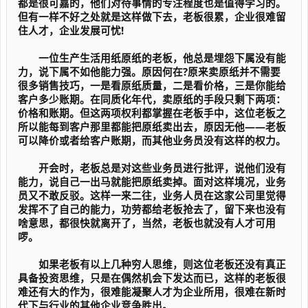
都是很可嘉的，他们对待事情的专注程度也是值得学习的。
但有一样不好之处就是这样做下去，老板很累，企业很难留
住人才，企业发展可忧!
一位生产生活用纸原纸的老板，他总是埋怨下属没有能
力，说下属不如他能力强。原因何在?原来卖原纸并不需要
很多销售技巧，一是看原纸质量，二是看价格，三是你能给
客户多少账期。在同质化年代，卖原纸的手段只剩下两项：
价格和账期。但这两项权利都掌握在老板手中，这位老板之
所以能每到客户那里都能把原纸卖出去，原因无他——老板
可以降价或者给客户账期，而其他业务员没有这样的权力。
开会时，老板总是对这些业务员进行批评，说他们没有
能力，说自己一出马就能把原纸卖掉。面对这样境况，业务
员又不敢反驳。这样一来二往，业务人员在这家公司里觉得
发挥不了自己的能力，功劳都给老板抢去了，留下来也没有
啥意思，都很快就离开了，当然，老板也就没有人才可用
啰。
如果老板有以上几种穷人思维，则这位老板还没有真正
具备投资思维，只是在偶然机会下发达而已，这样的老板很
难还有大的作为，很难能凝聚人才为企业所用，很难在新时
代下与行业的其他企业竞争胜出。