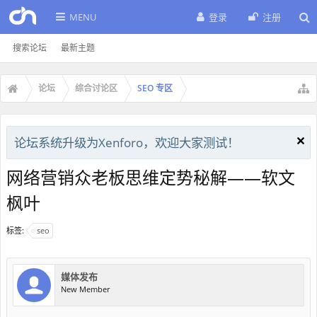
MENU
登录
注册
搜索论坛
最新主题
论坛
综合讨论区
SEO 专区
论坛系统升级为Xenforo，欢迎大家测试！
网络营销众老板思维定势秘解——软文
枫叶
标签:
seo
媒体发布
New Member