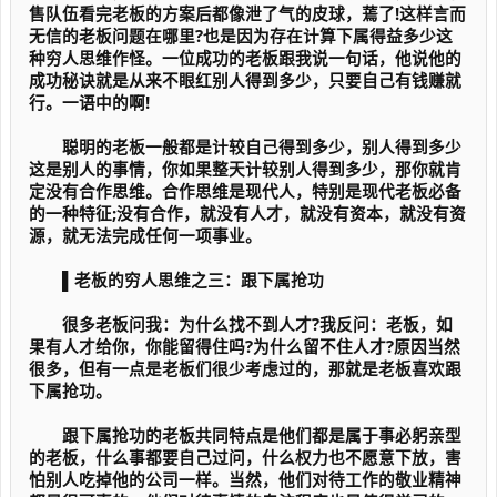
售队伍看完老板的方案后都像泄了气的皮球，蔫了!这样言而
无信的老板问题在哪里?也是因为存在计算下属得益多少这
种穷人思维作怪。一位成功的老板跟我说一句话，他说他的
成功秘诀就是从来不眼红别人得到多少，只要自己有钱赚就
行。一语中的啊!
聪明的老板一般都是计较自己得到多少，别人得到多少
这是别人的事情，你如果整天计较别人得到多少，那你就肯
定没有合作思维。合作思维是现代人，特别是现代老板必备
的一种特征;没有合作，就没有人才，就没有资本，就没有资
源，就无法完成任何一项事业。
▌老板的穷人思维之三：跟下属抢功
很多老板问我：为什么找不到人才?我反问：老板，如
果有人才给你，你能留得住吗?为什么留不住人才?原因当然
很多，但有一点是老板们很少考虑过的，那就是老板喜欢跟
下属抢功。
跟下属抢功的老板共同特点是他们都是属于事必躬亲型
的老板，什么事都要自己过问，什么权力也不愿意下放，害
怕别人吃掉他的公司一样。当然，他们对待工作的敬业精神