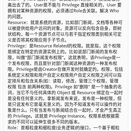
离出去了的。User是不能与 Privilege 直接相关的，User 要
拥有对某种资源的权限，必须通过Role去关联。解决 Who
的问题。
Resource：就是系统的资源，比如部门新闻，文档等各种可
以被提供给用户访问的对象。资源可以反向包含自身，即树
状结构，每一个资源节点可以与若干指定权限类别相关可定
义是否将其权限应用于子节点。
Privilege：是Resource Related的权限。就是指，这个权限
是绑定在特定的资源实例上的。比如说部门新闻的发布权
限，叫做"部门新闻发布权限"。这就表明，该Privilege是一
个发布权限，而且是针对部门新闻这种资源的一种发布权
限。Privilege是由Creator在做开发时就确定的。权限，包括
系统定义权限和用户自定义权限用户自定义权限之间可以指
定排斥和包含关系(如：读取，修改，管理三个权限，管理
权限 包含 前两种权限)。Privilege 如"删除" 是一个抽象的名
词，当它不与任何具体的 Object 或 Resource 绑定在一起时
是没有任何意义的。拿新闻发布来说，发布是一种权限，但
是只说发布它是毫无意义的。因为不知道发布可以操作的对
象是什么。只有当发布与新闻结合在一起时，才会产生真正
的 Privilege。这就是 Privilege Instance。权限系统根据需
求的不同可以延伸生很多不同的版本。
Role：是粗粒度和细粒度(业务逻辑)的接口，一个基于粗粒