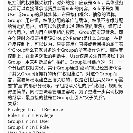
度控制的权限框架软件，对外的接口应该是Role，具体业务
实现可以直接继承或拓展丰富Role的内容，Role不是如同
User或Group的具体实体，它是接口概念，抽象的通称。
Group：用户组，权限分配的单位与载体。权限不考虑分配
给特定的用户。组可以包括组(以实现权限的继承)。组可以
包含用户，组内用户继承组的权限。Group要实现继承。即
在创建时必须要指定该Group的Parent是什么Group。在粗
粒度控制上，可以认为，只要某用户直接或者间接的属于某
个Group那么它就具备这个Group的所有操作许可。细粒度
控制上，在业务逻辑的判断中，User仅应关注其直接属于的
Group，用来判断是否“同组” 。Group是可继承的，对于一
个分级的权限实现，某个Group通过“继承”就已经直接获得
了其父Group所拥有的所有“权限集合”，对这个Group而
言，需要与权限建立直接关联的，仅是它比起其父Group需
要“扩展”的那部分权限。子组继承父组的所有权限，规则来
得更简单，同时意味着管理更容易。为了更进一步实现权限
的继承，最直接的就是在Group上引入“父子关系”。
关系：
Privilege  n : 1  Resource
Role  n : n  Privilege
Group  n : n  User
Group  n : n  Role