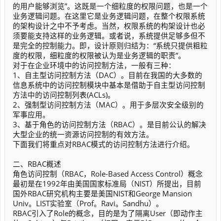
的用户能够浏览”。这既是一个细粒度的权限问题，也是一个
业务逻辑问题。在这里它是业务逻辑问题，在整个权限系统
的架构设计之中不予考虑。当然，权限系统的构架设计也必
须要能支持这样的业务逻辑。或者说，系统提供足够多但不
是完全的控制能力。即，设计原则归结为：“系统只提供粗粒
度的权限，细粒度的权限被认为是业务逻辑的职责”。
对于在企业环境中的访问控制方法，一般有三种：
1、自主型访问控制方法（DAC）。目前在我国的大多数的
信息系统中的访问控制模块中基本是借助于自主型访问控制
方法中的访问控制列表(ACLs)。
2、强制型访问控制方法（MAC）。用于多层次安全级别的
军事应用。
3、基于角色的访问控制方法（RBAC）。是目前公认的解决
大型企业的统一资源访问控制的有效方法。
下面我们将重点对RBAC模式的访问控制方法进行介绍。
二、RBAC概述
角色访问控制（RBAC，Role-Based Access Control）概念
最初是在1992年由美国国家标准局（NIST）所提出，目前
国外RBAC研究机构主要是美国NIST和George Mansion
Univ。LIST实验室（Prof。Ravi。Sandhu）。
RBAC引入了Role的概念，目的是为了隔离User（即动作主