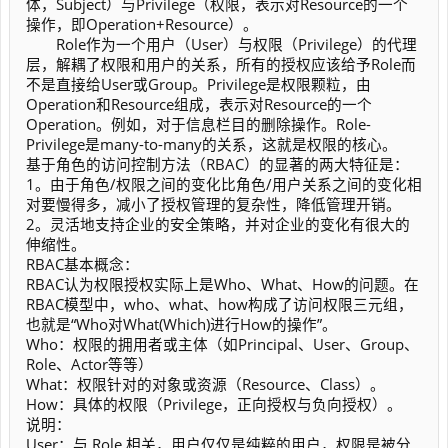
体，Subject）与Privilege（权限，表示对Resource的一个
操作，即Operation+Resource）。
Role作为一个用户（User）与权限（Privilege）的代理
层，解耦了权限和用户的关系，所有的授权应该给予Role而
不是直接给User或Group。Privilege是权限颗粒，由
Operation和Resource组成，表示对Resource的一个
Operation。例如，对于信息栏目的删除操作。Role-
Privilege是many-to-many的关系，这就是权限的核心。
基于角色的访问控制方法（RBAC）的显著的两大特征是：
1。由于角色/权限之间的变化比角色/用户关系之间的变化相
对要慢得多，减小了授权管理的复杂性，降低管理开销。
2。灵活地支持企业的安全策略，并对企业的变化有很大的
伸缩性。
RBAC基本概念：
RBAC认为权限授权实际上是Who、What、How的问题。在
RBAC模型中，who、what、how构成了访问权限三元组，
也就是“Who对What(Which)进行How的操作”。
Who：权限的拥用者或主体（如Principal、User、Group、
Role、Actor等等）
What：权限针对的对象或资源（Resource、Class）。
How：具体的权限（Privilege，正向授权与负向授权）。
说明：
User：与 Role 相关，用户仅仅是纯粹的用户，权限是被分