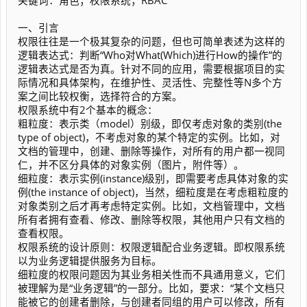
关键词：角色；权限系统；RBAC
一、引言
权限往往是一个极其复杂的问题，但也可简单表述为这样的
逻辑表达式：判断“Who对What(Which)进行How的操作”的
逻辑表达式是否为真。针对不同的应用，需要根据项目的实
际情况和具体架构，在维护性、灵活性、完整性等N多个方
案之间比较权衡，选择符合的方案。
权限系统中有2个基本的概念：
粗粒度：表示类（model）别级，即仅考虑对象的类别(the
type of object)，不考虑对象的某个特定的实例。比如，对
文档的管理中，创建、删除等操作，对所有的用户都一视同
仁，并不区分具体的对象实例（图片，附件等）。
细粒度：表示实例(instance)级别，即需要考虑具体对象的实
例(the instance of object)，当然，细粒度是在考虑粗粒度的
对象类别之后才再考虑特定实例。比如，文档管理中，文档
所有者拥有查看、修改、删除等权限，其他用户只有文档的
查看权限。
权限系统的设计原则：权限逻辑配合业务逻辑。即权限系统
以为业务逻辑提供服务为目标。
细粒度的权限问题因为其业务相关性而不具通用意义，它们
被理解为是“业务逻辑”的一部分。比如，要求：“某个文档只
能被它的创建者删除，与创建者同组的用户可以修改，所有