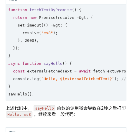
function
fetchTextByPromise
(
) 
{

return
new
Promise
(resolve =&gt; {

    setTimeout(() =&gt; {

      resolve(
"es8"
);

    }, 
2000
);

  });

async
function
sayHello
(
) 
{

const
 externalFetchedText = 
await
 fetchTextByPromis
console
.log(
`Hello, 
${externalFetchedText}
`
); 
// H
}

sayHello();
上述代码中，
函数的调用将会导致在2秒之后打印
sayHello
。继续来看一段代码：
Hello, es8