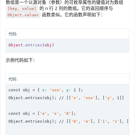
数组是一个以源对象（参数）的可枚举属性的键值对为数组
的 n 行 2 列的数组。它的返回顺序与
[key, value]
函数类似。它的函数声明如下：
Object.values
代码:
Object
.entries
(
obj
)
示例代码如下：
代码:
const obj = { 
x:
'xxx'
, 
y:
1
 };

Object.entries(obj); 
//
 [[
'x'
, 
'xxx'
], [
'y'
, 
1
]]

const obj = [
'e'
, 
's'
, 
'8'
];

Object.entries(obj); 
//
 [[
'0'
, 
'e'
], [
'1'
, 
's'
], [
'2