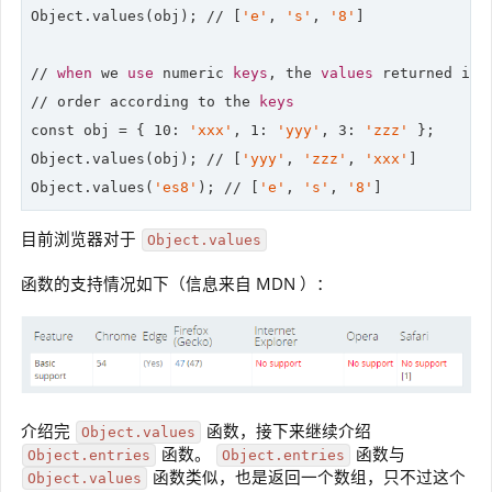
Object.values(obj); 
//
 [
'e'
, 
's'
, 
'8'
]

// 
when
 we 
use
 numeric 
keys
, the 
values
 returned in a
// order according to the 
keys
const obj = { 
10
: 
'xxx'
, 
1
: 
'yyy'
, 
3
: 
'zzz'
 };

Object.values(obj); 
//
 [
'yyy'
, 
'zzz'
, 
'xxx'
]

Object.values(
'es8'
); 
//
 [
'e'
, 
's'
, 
'8'
]
目前浏览器对于
Object.values
函数的支持情况如下（信息来自 MDN ）：
介绍完
函数，接下来继续介绍
Object.values
函数。
函数与
Object.entries
Object.entries
函数类似，也是返回一个数组，只不过这个
Object.values