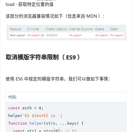
load - 获取特定位置的值
该部分的浏览器兼容情况如下（信息来自 MDN ）：
取消模版字符串限制（ ES9 ）
使用 ES6 中规定的模版字符串，我们可以做如下事情：
代码:
const
 esth = 
8
;

helper
`ES 
${esth}
 is `
function
helper
(
strs, ...keys
) 
{

const
 str1 = strs[
0
]; 
// ES