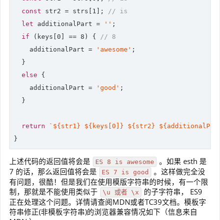
const
 str2 = strs[
1
]; 
// is
let
 additionalPart = 
''
;

if
 (keys[
0
] == 
8
) { 
// 8
    additionalPart = 
'awesome'
;

  }

else
 {

    additionalPart = 
'good'
;

  }

return
`
${str1}
${keys[
0
]}
${str2}
${additionalPar
}
上述代码的返回值将会是
。如果 esth 是
ES 8 is awesome
7 的话，那么返回值将会是
。这样做完全没
ES 7 is good
有问题，很酷！但是我们在使用模版字符串的时候，有一个限
制，那就是不能使用类似于
的子字符串， ES9
\u 或者 \x
正在处理这个问题。详情请查阅MDN或者TC39文档。模板字
符串修正(非模板字符串)的浏览器兼容情况如下（信息来自