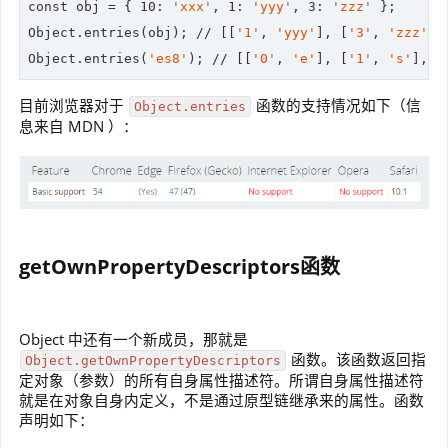
const obj = { 
10
: 
'xxx'
, 
1
: 
'yyy'
, 
3
: 
'zzz'
 };

Object.entries(obj); 
//
 [[
'1'
, 
'yyy'
], [
'3'
, 
'zzz'
],
Object.entries(
'es8'
); 
//
 [[
'0'
, 
'e'
], [
'1'
, 
's'
], [
目前浏览器对于
函数的支持情况如下（信
Object.entries
息来自 MDN ）：
getOwnPropertyDescriptors函数
Object 中还有一个新成员，那就是
函数。该函数返回指
Object.getOwnPropertyDescriptors
定对象（参数）的所有自身属性描述符。所谓自身属性描述符
就是在对象自身内定义，不是通过原型链继承来的属性。函数
声明如下：