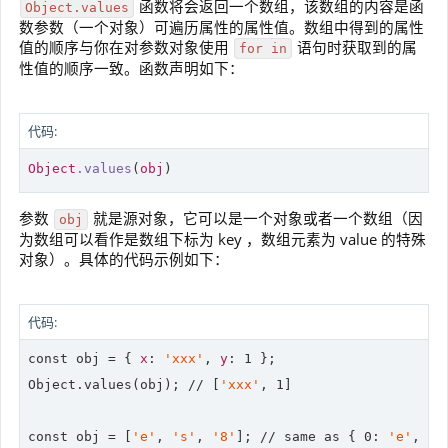
函数将会返回一个数组，该数组的内容是函
Object.values
数参数（一个对象）可遍历属性的属性值。数组中得到的属性
值的顺序与你在对参数对象使用
语句时获取到的属
for in
性值的顺序一致。函数声明如下：
代码:
Object
.values
(
obj
)
参数
就是源对象，它可以是一个对象或者一个数组（因
obj
为数组可以看作是数组下标为 key ，数组元素为 value 的特殊
对象）。具体的代码示例如下：
代码:
const obj = { 
x
: 
'xxx'
, 
y
: 
1
 };

Object.values(obj); 
//
 [
'xxx'
, 
1
]

const obj = [
'e'
, 
's'
, 
'8'
]; 
//
 same as { 
0
: 
'e'
, 
1
: