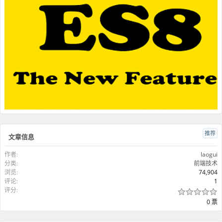
推荐
文章信息
作者:
laogui
分类:
前端技术
浏览:
74,904
评论:
1
评分:
0 票