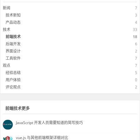
新闻
7
技术新知
3
产品动态
4
技术
33
前端技术
18
后端开发
6
界面设计
2
工具软件
7
观点
7
经验总结
5
用户体验
0
评论观点
2
前端技术更多
JavaScript 开发人员需要知道的简写技巧
vue.js 与其他前端框架详细对比